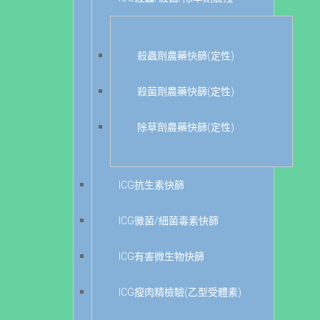
殺蟲劑農藥快篩(定性)
殺菌劑農藥快篩(定性)
除草劑農藥快篩(定性)
ICG抗生素快篩
ICG黴菌/細菌毒素快篩
ICG有害微生物快篩
ICG瘦肉精檢驗(乙型受體素)