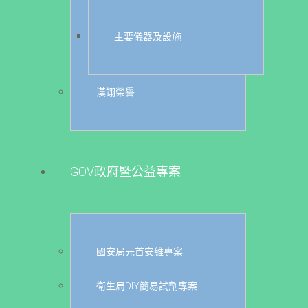
主要儀器及設施
漢翊榮譽
GOV政府暨公益專案
國安局元首安維專案
衛生局DIY簡易試劑專案