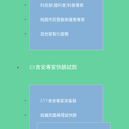
科技部(國科會)科普專案
桃園市民暨廠商優惠專案
其他客製化服務
EX食安專家快篩試劑
STY食安專家測毒箱
殺蟲劑農藥殘留快篩