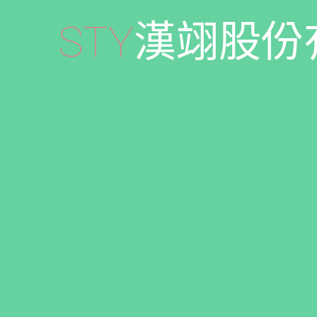
S
T
Y
漢
翊
股
份