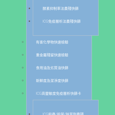
酵素抑制率法農殘快篩
ICG免疫層析法農殘快篩
有害化學物快速檢驗
重金屬殘留快速檢驗
食用油及劣質油快篩
新鮮度及潔淨度快篩
ICG高靈敏度免疫層析快篩卡
ICG殺蟲/殺菌/除草劑農殘