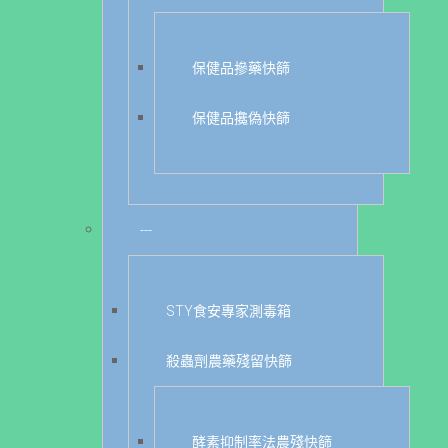
保健品摻藥快篩
保健品攙偽快篩
---
STY食安專家測毒箱
殺蟲劑農藥殘留快篩
酵素抑制率法農殘快篩