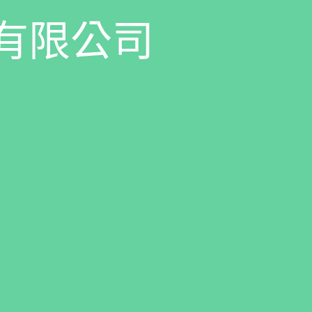
有
限
公
司