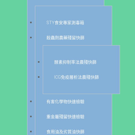
STY食安專家測毒箱
殺蟲劑農藥殘留快篩
酵素抑制率法農殘快篩
ICG免疫層析法農殘快篩
有害化學物快速檢驗
重金屬殘留快速檢驗
食用油及劣質油快篩