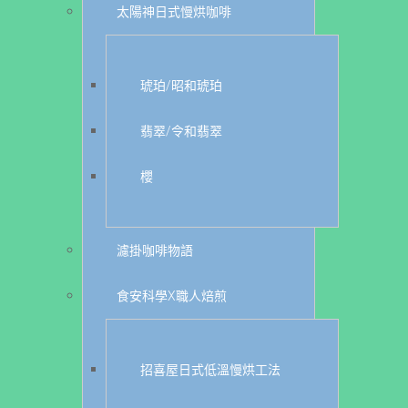
太陽神日式慢烘咖啡
琥珀/昭和琥珀
翡翠/令和翡翠
櫻
濾掛咖啡物語
食安科學X職人焙煎
招喜屋日式低溫慢烘工法