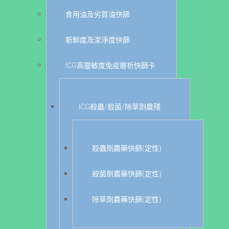
食用油及劣質油快篩
新鮮度及潔淨度快篩
ICG高靈敏度免疫層析快篩卡
ICG殺蟲/殺菌/除草劑農殘
殺蟲劑農藥快篩(定性)
殺菌劑農藥快篩(定性)
除草劑農藥快篩(定性)