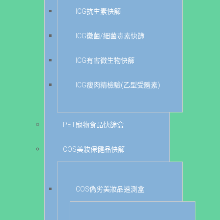
ICG抗生素快篩
ICG黴菌/細菌毒素快篩
ICG有害微生物快篩
ICG瘦肉精檢驗(乙型受體素)
PET寵物食品快篩盒
COS美妝保健品快篩
COS偽劣美妝品速測盒