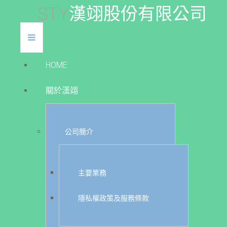
S
T
Y
漢
翊
股
份
有
限
公
司
HOME
關於漢翊
公司簡介
主要業務
隱私權政策及服務條款