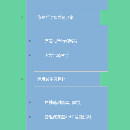
偵察兵便攜式速測儀
有害化學物偵察兵
客製化偵察兵
專用試劑與耗材
農神速測儀專用試劑
常溫保存型AchE農殘試劑