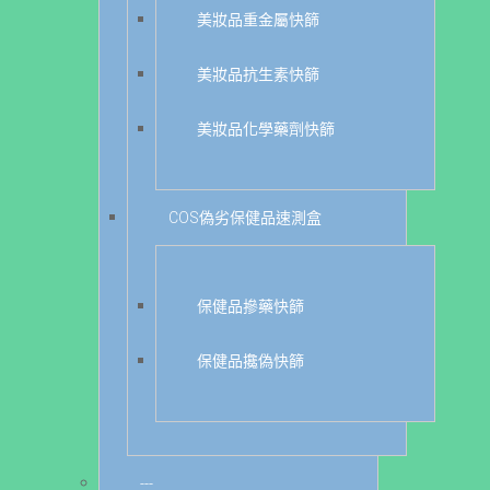
美妝品重金屬快篩
美妝品抗生素快篩
美妝品化學藥劑快篩
COS偽劣保健品速測盒
保健品摻藥快篩
保健品攙偽快篩
---