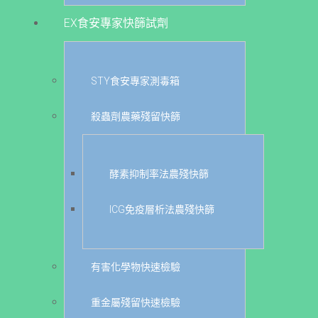
EX食安專家快篩試劑
STY食安專家測毒箱
殺蟲劑農藥殘留快篩
酵素抑制率法農殘快篩
ICG免疫層析法農殘快篩
有害化學物快速檢驗
重金屬殘留快速檢驗