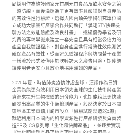
局採用作為維護國家元首副元首食品及飲水安全之第
一道防線。而後漢翊為了更有效率且嚴謹對自身產品
的有效性進行驗證，選擇與國內頂尖學術研究單位國
立成功大學簽訂產學合作共同執行「漢翊STY快速檢
驗方法之效能驗證及改良計畫」，透過優秀學者及研
究員的專精學識來建立一套完善且具有相當公信力的
產品自我驗證程序，對自身產品進行常態性效能測試
確保產品有效性，從而避免驗證程序與坊間若干產業
一樣流於形式及僅用於吹噓誇大之廣告用途，期使能
讓使用者更安心且放心地採用漢翊的產品。
2020年夏，時值肺炎疫情肆虐全球，漢翊作為日資
企業為能更有效利用日本領先全球的生化技術與產業
資源來提升生物檢驗的研發能力，也期能藉此更快速
研發出高品質的生化類檢測產品，毅然決定於日本關
東地區工業重鎮川崎市設立「檢驗試劑製造2號廠」
就近利用日本國內的科學資源進行產品研發及負責製
造PR及ICG系列等「生化類快篩產品」，並逐步實現
『生化類檢驗產品現地產現地銷』的企業願景。