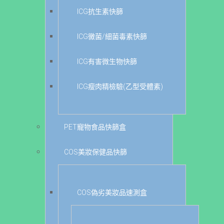
ICG抗生素快篩
ICG黴菌/細菌毒素快篩
ICG有害微生物快篩
ICG瘦肉精檢驗(乙型受體素)
PET寵物食品快篩盒
COS美妝保健品快篩
COS偽劣美妝品速測盒