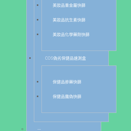
美妝品重金屬快篩
美妝品抗生素快篩
美妝品化學藥劑快篩
COS偽劣保健品速測盒
保健品摻藥快篩
保健品攙偽快篩
---