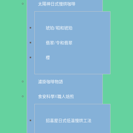
太陽神日式慢烘咖啡
琥珀/昭和琥珀
翡翠/令和翡翠
櫻
濾掛咖啡物語
食安科學X職人焙煎
招喜屋日式低溫慢烘工法