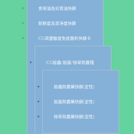
食用油及劣質油快篩
新鮮度及潔淨度快篩
ICG高靈敏度免疫層析快篩卡
ICG殺蟲/殺菌/除草劑農殘
殺蟲劑農藥快篩(定性)
殺菌劑農藥快篩(定性)
除草劑農藥快篩(定性)