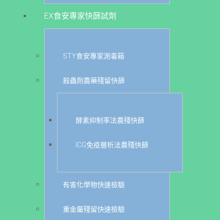
EX食安專家快篩試劑
STY食安專家測毒箱
殺蟲劑農藥殘留快篩
酵素抑制率法農殘快篩
ICG免疫層析法農殘快篩
有害化學物快速檢驗
重金屬殘留快速檢驗