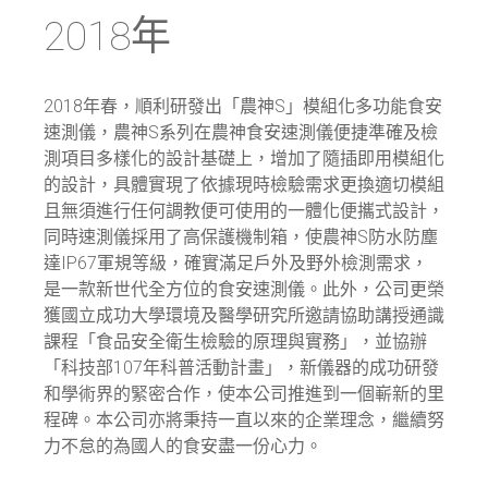
2018年
2018年春，順利研發出「農神S」模組化多功能食安
速測儀，農神S系列在農神食安速測儀便捷準確及檢
測項目多樣化的設計基礎上，增加了隨插即用模組化
的設計，具體實現了依據現時檢驗需求更換適切模組
且無須進行任何調教便可使用的一體化便攜式設計，
同時速測儀採用了高保護機制箱，使農神S防水防塵
達IP67軍規等級，確實滿足戶外及野外檢測需求，
是一款新世代全方位的食安速測儀。此外，公司更榮
獲國立成功大學環境及醫學研究所邀請協助講授通識
課程「食品安全衛生檢驗的原理與實務」，並協辦
「科技部107年科普活動計畫」，新儀器的成功研發
和學術界的緊密合作，使本公司推進到一個嶄新的里
程碑。本公司亦將秉持一直以來的企業理念，繼續努
力不怠的為國人的食安盡一份心力。