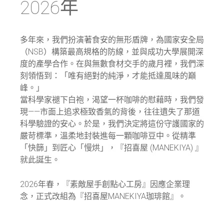
2026年
多年來，我們扮演著食安的無形盾牌，為國家安全局
（NSB）構築最高規格的防線，並與成功大學展開深
度的產學合作。在與無數食材交手的歲月裡，我們深
刻領悟到：「唯有絕對的純淨，才能抵達風味的巔
峰。」
當科學家褪下白袍，渴望一杯咖啡的慰藉時，我們發
現——市面上追求極致香氣的背後，往往遺失了那道
科學驗證的安心。於是，我們決定將這份守護國家的
嚴苛標準，溫柔地封裝進每一顆咖啡豆中。從精準
「快篩」到匠心「慢烘」，『招喜屋 (MANEKIYA) 』
就此誕生。
2026年春，『素敵屋手創點心工房』因應企業理
念，正式改組為『招喜屋MANEKIYA珈琲館』。