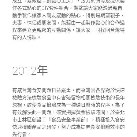
成立『素敵屋手創點心工房』，致力於研發及提供製
作各式點心的DIY套件組合，期望讓大家能透過親自
動手製作讓家人親友感動的點心，特別是期望親子、
夫妻、情侶或朋友間，能藉由一起製作點心的合作過
程來建立更親密的互動關係，讓大家一同找回台灣特
有的人情味。
2012年
有感台灣食安問題日益嚴重，而臺灣因各界對於快速
檢驗方法檢驗食品中有害殘留物相關檢驗技術的長年
忽視，致使食品檢驗成為一種曠日廢時的程序，為了
有效解決此一問題，確實把握黃金檢驗時間，於臺北
市士林區創設了『食品安全事業部』，積極投入食安
快速檢驗產品之研發，努力成為提昇食安檢驗效率的
先行者。