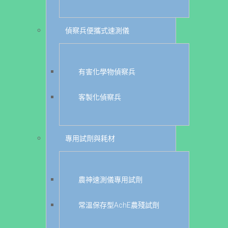
偵察兵便攜式速測儀
有害化學物偵察兵
客製化偵察兵
專用試劑與耗材
農神速測儀專用試劑
常溫保存型AchE農殘試劑