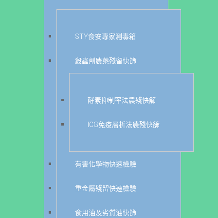
STY食安專家測毒箱
殺蟲劑農藥殘留快篩
酵素抑制率法農殘快篩
ICG免疫層析法農殘快篩
有害化學物快速檢驗
重金屬殘留快速檢驗
食用油及劣質油快篩