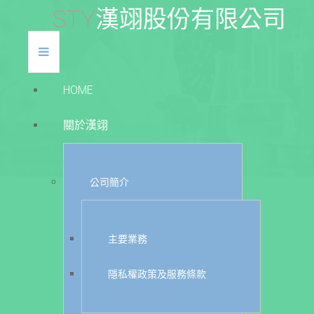
S
T
Y
漢
翊
股
份
有
限
公
司
HOME
關於漢翊
公司簡介
主要業務
隱私權政策及服務條款