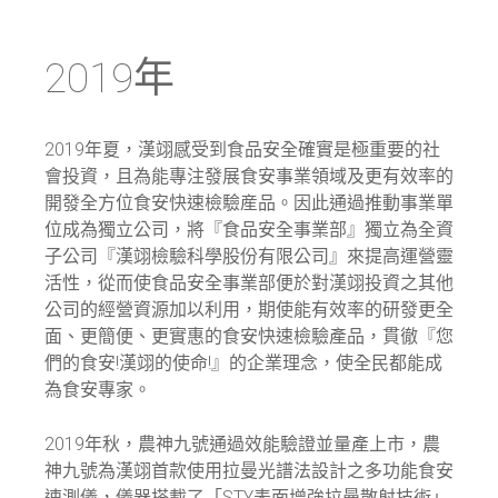
2019年
2019年夏，漢翊感受到食品安全確實是極重要的社
會投資，且為能專注發展食安事業領域及更有效率的
開發全方位食安快速檢驗産品。因此通過推動事業單
位成為獨立公司，將『食品安全事業部』獨立為全資
子公司『漢翊檢驗科學股份有限公司』來提高運營靈
活性，從而使食品安全事業部便於對漢翊投資之其他
公司的經營資源加以利用，期使能有效率的研發更全
面、更簡便、更實惠的食安快速檢驗產品，貫徹『您
們的食安!漢翊的使命!』的企業理念，使全民都能成
為食安專家。
2019年秋，農神九號通過效能驗證並量產上市，農
神九號為漢翊首款使用拉曼光譜法設計之多功能食安
速測儀，儀器搭載了「STY表面增強拉曼散射技術」