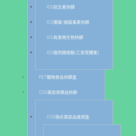
ICG抗生素快篩
ICG黴菌/細菌毒素快篩
ICG有害微生物快篩
ICG瘦肉精檢驗(乙型受體素)
PET寵物食品快篩盒
COS美妝保健品快篩
COS偽劣美妝品速測盒