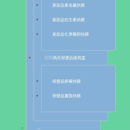
美妝品重金屬快篩
美妝品抗生素快篩
美妝品化學藥劑快篩
COS偽劣保健品速測盒
保健品摻藥快篩
保健品攙偽快篩
---