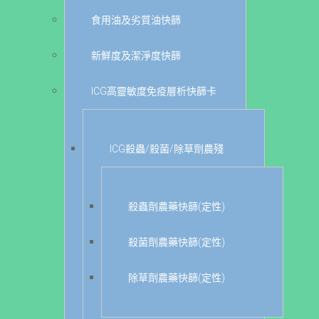
食用油及劣質油快篩
新鮮度及潔淨度快篩
ICG高靈敏度免疫層析快篩卡
ICG殺蟲/殺菌/除草劑農殘
殺蟲劑農藥快篩(定性)
殺菌劑農藥快篩(定性)
除草劑農藥快篩(定性)