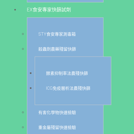
EX食安專家快篩試劑
STY食安專家測毒箱
殺蟲劑農藥殘留快篩
酵素抑制率法農殘快篩
ICG免疫層析法農殘快篩
有害化學物快速檢驗
重金屬殘留快速檢驗