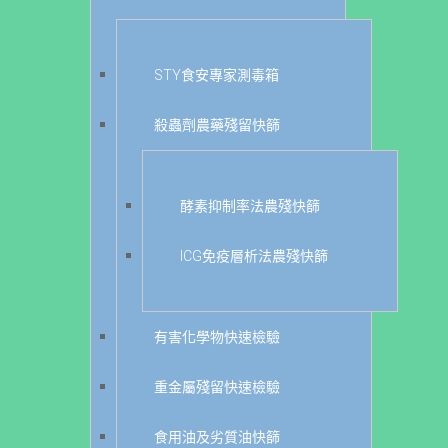
STY食安專家測毒箱
殺蟲劑農藥殘留快篩
酵素抑制率法農殘快篩
ICG免疫層析法農殘快篩
有害化學物快速檢驗
重金屬殘留快速檢驗
食用油及劣質油快篩