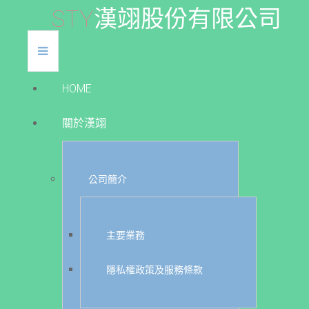
S
T
Y
漢
翊
股
份
有
限
公
司
HOME
關於漢翊
公司簡介
主要業務
隱私權政策及服務條款