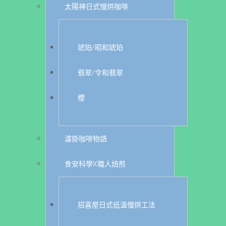
太陽神日式慢烘咖啡
琥珀/昭和琥珀
翡翠/令和翡翠
櫻
濾掛咖啡物語
食安科學X職人焙煎
招喜屋日式低溫慢烘工法