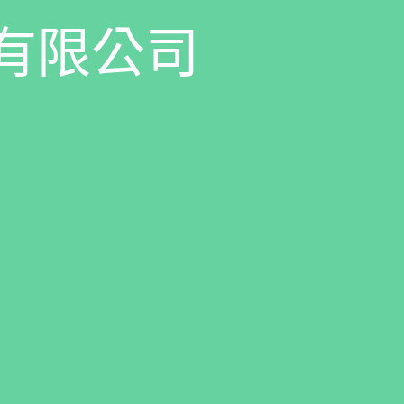
有
限
公
司