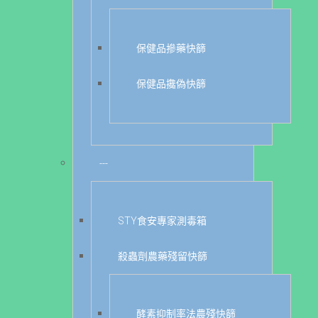
保健品摻藥快篩
保健品攙偽快篩
---
STY食安專家測毒箱
殺蟲劑農藥殘留快篩
酵素抑制率法農殘快篩