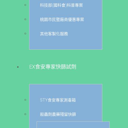
科技部(國科會)科普專案
桃園市民暨廠商優惠專案
其他客製化服務
EX食安專家快篩試劑
STY食安專家測毒箱
殺蟲劑農藥殘留快篩