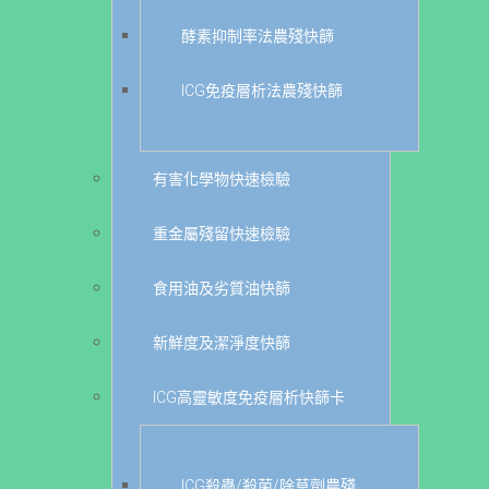
酵素抑制率法農殘快篩
ICG免疫層析法農殘快篩
有害化學物快速檢驗
重金屬殘留快速檢驗
食用油及劣質油快篩
新鮮度及潔淨度快篩
ICG高靈敏度免疫層析快篩卡
ICG殺蟲/殺菌/除草劑農殘