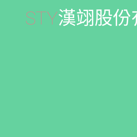
S
T
Y
漢
翊
股
份