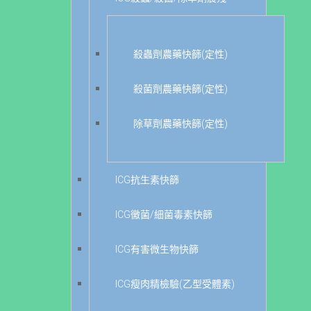
殺蟲劑農藥快篩(定性)
殺菌劑農藥快篩(定性)
除草劑農藥快篩(定性)
ICG抗生素快篩
ICG黴菌/細菌毒素快篩
ICG有害微生物快篩
ICG瘦肉精檢驗(乙型受體素)