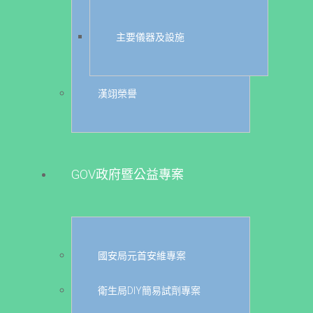
主要儀器及設施
漢翊榮譽
GOV政府暨公益專案
國安局元首安維專案
衛生局DIY簡易試劑專案