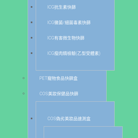
ICG抗生素快篩
ICG黴菌/細菌毒素快篩
ICG有害微生物快篩
ICG瘦肉精檢驗(乙型受體素)
PET寵物食品快篩盒
COS美妝保健品快篩
COS偽劣美妝品速測盒