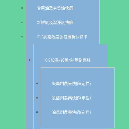
食用油及劣質油快篩
新鮮度及潔淨度快篩
ICG高靈敏度免疫層析快篩卡
ICG殺蟲/殺菌/除草劑農殘
殺蟲劑農藥快篩(定性)
殺菌劑農藥快篩(定性)
除草劑農藥快篩(定性)