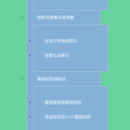
偵察兵便攜式速測儀
有害化學物偵察兵
客製化偵察兵
專用試劑與耗材
農神速測儀專用試劑
常溫保存型AchE農殘試劑