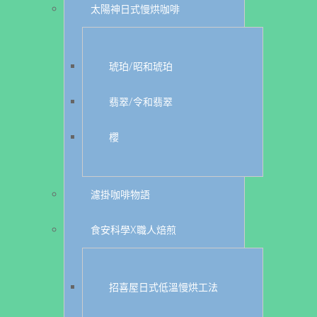
太陽神日式慢烘咖啡
琥珀/昭和琥珀
翡翠/令和翡翠
櫻
濾掛咖啡物語
食安科學X職人焙煎
招喜屋日式低溫慢烘工法