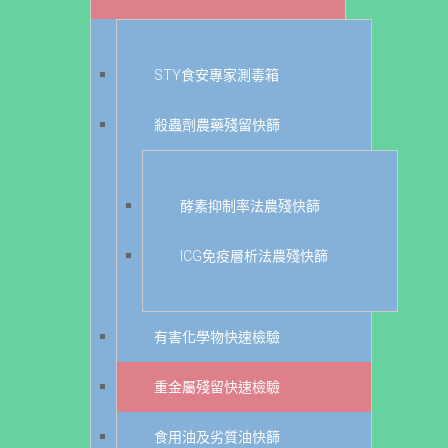
STY食安專家測毒箱
殺蟲劑農藥殘留快篩
酵素抑制率法農殘快篩
ICG免疫層析法農殘快篩
有害化學物快速檢驗
重金屬殘留快速檢驗
食用油及劣質油快篩