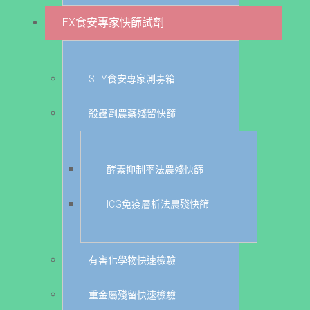
EX食安專家快篩試劑
STY食安專家測毒箱
殺蟲劑農藥殘留快篩
酵素抑制率法農殘快篩
ICG免疫層析法農殘快篩
有害化學物快速檢驗
重金屬殘留快速檢驗