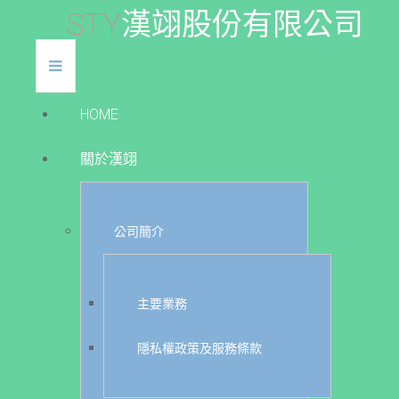
S
T
Y
漢
翊
股
份
有
限
公
司
HOME
關於漢翊
公司簡介
主要業務
隱私權政策及服務條款