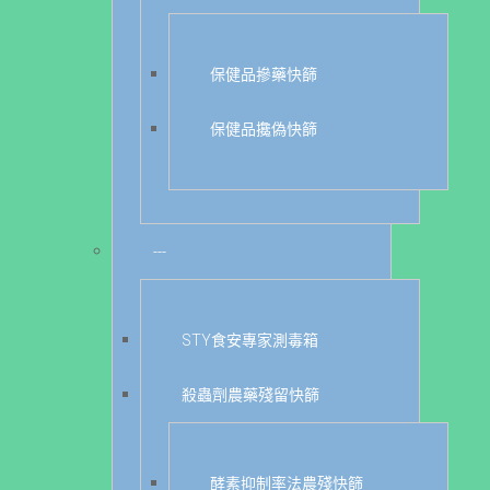
保健品摻藥快篩
保健品攙偽快篩
---
STY食安專家測毒箱
殺蟲劑農藥殘留快篩
酵素抑制率法農殘快篩