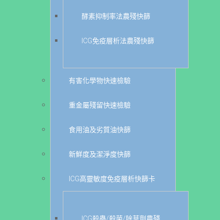
酵素抑制率法農殘快篩
ICG免疫層析法農殘快篩
有害化學物快速檢驗
重金屬殘留快速檢驗
食用油及劣質油快篩
新鮮度及潔淨度快篩
ICG高靈敏度免疫層析快篩卡
ICG殺蟲/殺菌/除草劑農殘