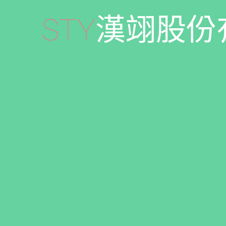
S
T
Y
漢
翊
股
份