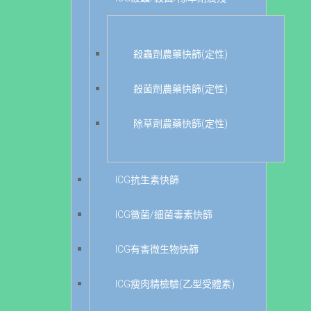
殺蟲劑農藥快篩(定性)
殺菌劑農藥快篩(定性)
除草劑農藥快篩(定性)
ICG抗生素快篩
ICG黴菌/細菌毒素快篩
ICG有害微生物快篩
ICG瘦肉精檢驗(乙型受體素)