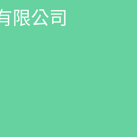
有
限
公
司