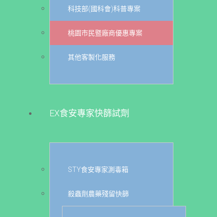
科技部(國科會)科普專案
桃園市民暨廠商優惠專案
其他客製化服務
EX食安專家快篩試劑
STY食安專家測毒箱
殺蟲劑農藥殘留快篩