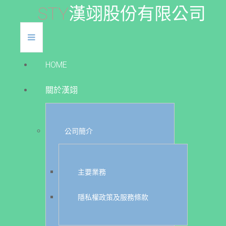
S
T
Y
漢
翊
股
份
有
限
公
司
HOME
關於漢翊
公司簡介
主要業務
隱私權政策及服務條款