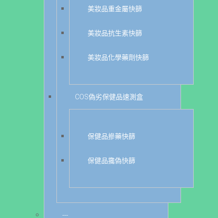
美妝品重金屬快篩
美妝品抗生素快篩
美妝品化學藥劑快篩
COS偽劣保健品速測盒
保健品摻藥快篩
保健品攙偽快篩
---