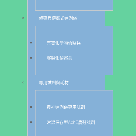
偵察兵便攜式速測儀
有害化學物偵察兵
客製化偵察兵
專用試劑與耗材
農神速測儀專用試劑
常溫保存型AchE農殘試劑