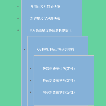
食用油及劣質油快篩
新鮮度及潔淨度快篩
ICG高靈敏度免疫層析快篩卡
ICG殺蟲/殺菌/除草劑農殘
殺蟲劑農藥快篩(定性)
殺菌劑農藥快篩(定性)
除草劑農藥快篩(定性)