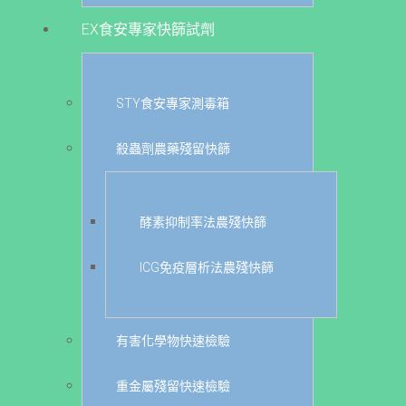
EX食安專家快篩試劑
STY食安專家測毒箱
殺蟲劑農藥殘留快篩
酵素抑制率法農殘快篩
ICG免疫層析法農殘快篩
有害化學物快速檢驗
重金屬殘留快速檢驗