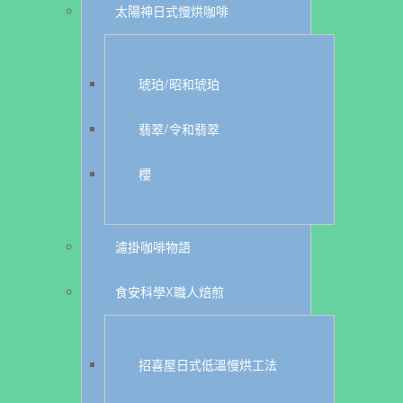
太陽神日式慢烘咖啡
琥珀/昭和琥珀
翡翠/令和翡翠
櫻
濾掛咖啡物語
食安科學X職人焙煎
招喜屋日式低溫慢烘工法