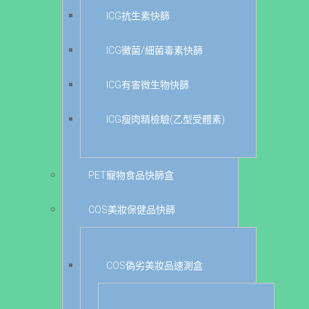
ICG抗生素快篩
ICG黴菌/細菌毒素快篩
ICG有害微生物快篩
ICG瘦肉精檢驗(乙型受體素)
PET寵物食品快篩盒
COS美妝保健品快篩
COS偽劣美妝品速測盒