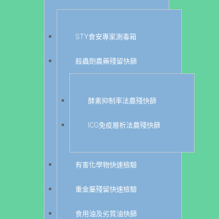
STY食安專家測毒箱
殺蟲劑農藥殘留快篩
酵素抑制率法農殘快篩
ICG免疫層析法農殘快篩
有害化學物快速檢驗
重金屬殘留快速檢驗
食用油及劣質油快篩