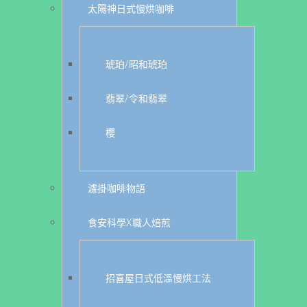
太陽神日式慢烘咖啡
琥珀/昭和琥珀
翡翠/令和翡翠
櫻
濾掛咖啡物語
食安科學X職人焙煎
招喜屋日式低溫慢烘工法