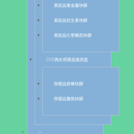
美妝品重金屬快篩
美妝品抗生素快篩
美妝品化學藥劑快篩
COS偽劣保健品速測盒
保健品摻藥快篩
保健品攙偽快篩
---