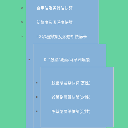
食用油及劣質油快篩
新鮮度及潔淨度快篩
ICG高靈敏度免疫層析快篩卡
ICG殺蟲/殺菌/除草劑農殘
殺蟲劑農藥快篩(定性)
殺菌劑農藥快篩(定性)
除草劑農藥快篩(定性)