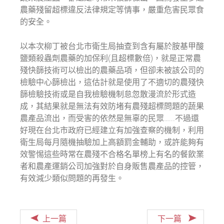
農藥殘留超標違反法律規定等情事，嚴重危害民眾食
的安全。
以本次柳丁被台北市衛生局抽查到含有屬於胺基甲酸
鹽類殺蟲劑農藥的加保利(且超標數倍)，就是正常農
殘快篩技術可以檢出的農藥品項，但卻未被該公司的
檢驗中心篩檢出，這估計就是使用了不適切的農殘快
篩檢驗技術或是自我檢驗機制怠忽散漫流於形式造
成，其結果就是無法有效防堵有農殘超標問題的蔬果
農產品流出，而受害的依然是無辜的民眾…...不過還
好現在台北市政府已經建立有加強查察的機制，利用
衛生局每月隨機抽驗加上高額罰金輔助，或許能夠有
效警惕這些時常在農殘不合格名單榜上有名的餐飲業
者和農產運銷公司加強對於自身販售農產品的控管，
有效減少類似問題的再發生。
上一篇
下一篇