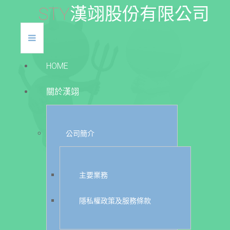
S
T
Y
漢
翊
股
份
有
限
公
司
HOME
關於漢翊
公司簡介
主要業務
隱私權政策及服務條款