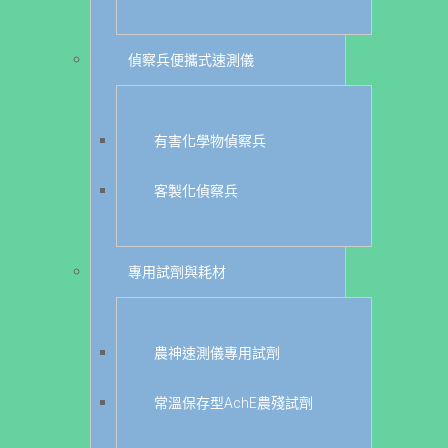
偵察兵便攜式速測儀
有害化學物偵察兵
客製化偵察兵
專用試劑與耗材
農神速測儀專用試劑
常溫保存型AchE農殘試劑