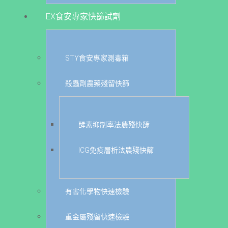
EX食安專家快篩試劑
STY食安專家測毒箱
殺蟲劑農藥殘留快篩
酵素抑制率法農殘快篩
ICG免疫層析法農殘快篩
有害化學物快速檢驗
重金屬殘留快速檢驗